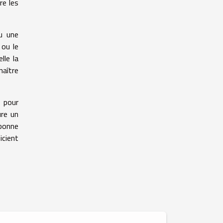
re les
ou une
 ou le
lle la
naître
s pour
ure un
bonne
icient