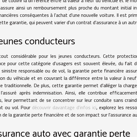
 de couvrir la différence entre la valeur à neuf du véhicule et le m
e assure ainsi un remboursement plus proche du montant initial in
ancières conséquentes à l'achat d'une nouvelle voiture. Il est prim
ette garantie, qui peuvent varier d'un contrat d'assurance à un autr
jeunes conducteurs
tout considérable pour les jeunes conducteurs. Cette protecti
nce pour cette catégorie d'usagers est souvent élevée, du fait d
e sinistre responsable ou de vol, la garantie perte financière assu
on du véhicule et en couvrant la différence entre la valeur à neuf
 traditionnelle. De plus, cette garantie permet d'alléger la charge
l'assuré après indemnisation. Ainsi, elle contribue efficacemen
, leur permettant de se concentrer sur leur conduite sans craind
nt ou vol. Pour
découvrir davantage d'infos ici
, explorez les ress
e la garantie perte financière et de son impact sur l'assurance au
urance auto avec garantie perte