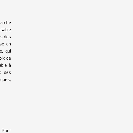
marche
nsable
es des
ise en
e, qui
oix de
able à
it des
iques,
. Pour