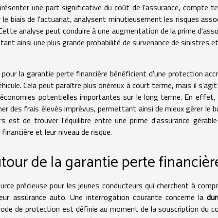
présenter une part significative du coût de l'assurance, compte t
ar le biais de l'actuariat, analysent minutieusement les risques asso
e. Cette analyse peut conduire à une augmentation de la prime d'ass
étant ainsi une plus grande probabilité de survenance de sinistres e
 pour la garantie perte financière bénéficient d'une protection acc
hicule. Cela peut paraître plus onéreux à court terme, mais il s'agit
économies potentielles importantes sur le long terme. En effet,
mer des frais élevés imprévus, permettant ainsi de mieux gérer le 
s est de trouver l'équilibre entre une prime d'assurance gérable
financière et leur niveau de risque.
our de la garantie perte financièr
urce précieuse pour les jeunes conducteurs qui cherchent à comp
leur assurance auto. Une interrogation courante concerne la
dur
riode de protection est définie au moment de la souscription du c