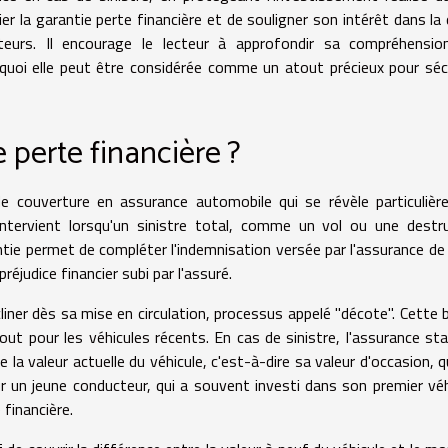
ier la garantie perte financière et de souligner son intérêt dans la
eurs. Il encourage le lecteur à approfondir sa compréhensio
quoi elle peut être considérée comme un atout précieux pour séc
 perte financière ?
de couverture en assurance automobile qui se révèle particuliè
intervient lorsqu'un sinistre total, comme un vol ou une destr
ntie permet de compléter l'indemnisation versée par l'assurance de
réjudice financier subi par l'assuré.
cliner dès sa mise en circulation, processus appelé "décote". Cette 
tout pour les véhicules récents. En cas de sinistre, l'assurance st
 valeur actuelle du véhicule, c'est-à-dire sa valeur d'occasion, q
r un jeune conducteur, qui a souvent investi dans son premier véh
 financière.