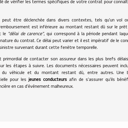
dé de vérifier les termes spécifiques de votre contrat pour connaît
ci peut être déclenchée dans divers contextes, tels qu'un vol 
e remboursement est inférieure au montant restant dû sur le prêt
t le
"délai de carence"
, qui correspond à la période pendant laque
ature du contrat. Ce délai peut varier et il est impératif de le con
sinistre survenant durant cette fenêtre temporelle.
est primordial de contacter son assureur dans les plus brefs délai
s sur les étapes à suivre. Les documents nécessaires peuvent incl
ur du véhicule et du montant restant dû, entre autres. Une 
ielle pour les
jeunes conducteurs
afin de s'assurer qu'ils bénéf
nancière en cas d'événement malheureux.