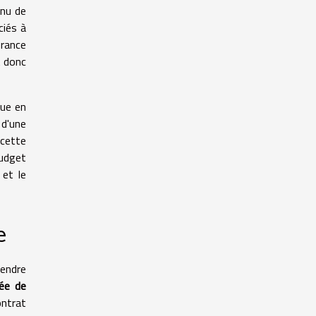
enu de
ciés à
urance
t donc
rue en
 d'une
 cette
budget
 et le
e
rendre
ée de
ontrat