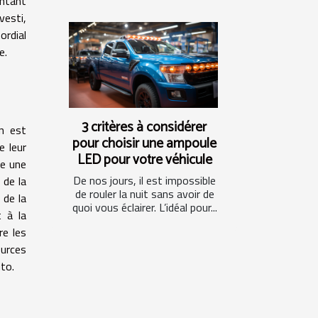
ontant
vesti,
ordial
e.
3 critères à considérer
on est
pour choisir une ampoule
e leur
LED pour votre véhicule
re une
De nos jours, il est impossible
 de la
de rouler la nuit sans avoir de
 de la
quoi vous éclairer. L’idéal pour...
t à la
re les
ources
to.