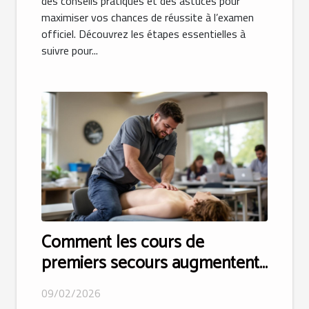
des conseils pratiques et des astuces pour
maximiser vos chances de réussite à l’examen
officiel. Découvrez les étapes essentielles à
suivre pour...
Comment les cours de
premiers secours augmentent-
ils vos chances d'obtenir votre
09/02/2026
permis ?