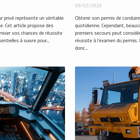
permis ?
09/02/2026
ur privé représente un véritable
Obtenir son permis de conduire
e. Cet article propose des
quotidienne. Cependant, beauco
miser vos chances de réussite
premiers secours peut consid
ntielles à suivre pour...
réussite à l’examen du permis
donc...