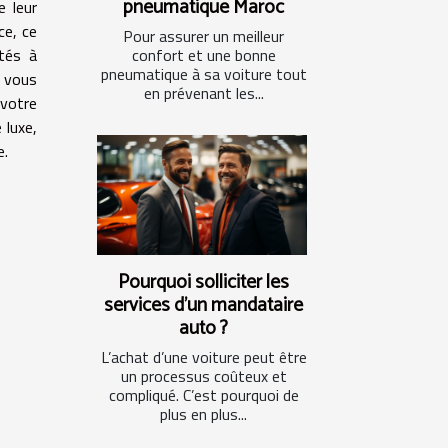
pneumatique Maroc
e leur
ce, ce
Pour assurer un meilleur
tés à
confort et une bonne
pneumatique à sa voiture tout
e vous
en prévenant les...
 votre
 luxe,
e.
Pourquoi solliciter les
services d’un mandataire
auto ?
L’achat d’une voiture peut être
un processus coûteux et
compliqué. C’est pourquoi de
plus en plus...