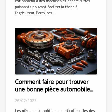
est parvenu à des machines et appareils très
puissants pouvant faciliter la tâche à
l’agriculteur. Parmi ces...
Comment faire pour trouver
une bonne pièce automobile
appropriée ?
26/07/2023
Les pièces automobiles, en particulier celles des