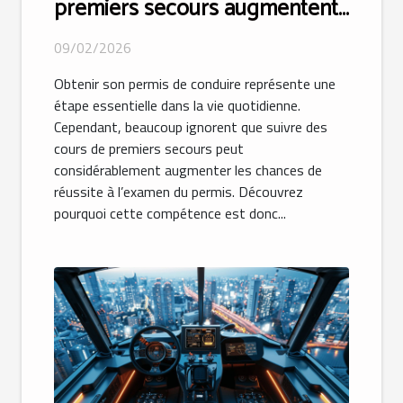
premiers secours augmentent-
ils vos chances d'obtenir votre
09/02/2026
permis ?
Obtenir son permis de conduire représente une
étape essentielle dans la vie quotidienne.
Cependant, beaucoup ignorent que suivre des
cours de premiers secours peut
considérablement augmenter les chances de
réussite à l’examen du permis. Découvrez
pourquoi cette compétence est donc...