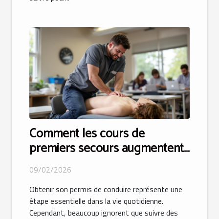
Comment les cours de
premiers secours augmentent-
ils vos chances d'obtenir votre
09/02/2026
permis ?
Obtenir son permis de conduire représente une
étape essentielle dans la vie quotidienne.
Cependant, beaucoup ignorent que suivre des