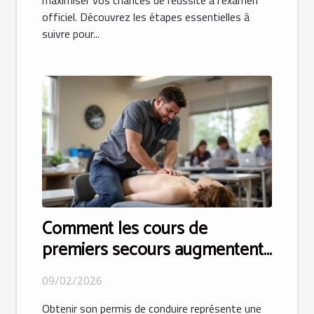
maximiser vos chances de réussite à l’examen
officiel. Découvrez les étapes essentielles à
suivre pour...
Comment les cours de
premiers secours augmentent-
ils vos chances d'obtenir votre
09/02/2026
permis ?
Obtenir son permis de conduire représente une