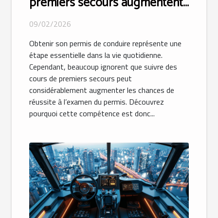
premiers secours augmentent-
ils vos chances d'obtenir votre
09/02/2026
permis ?
Obtenir son permis de conduire représente une
étape essentielle dans la vie quotidienne.
Cependant, beaucoup ignorent que suivre des
cours de premiers secours peut
considérablement augmenter les chances de
réussite à l’examen du permis. Découvrez
pourquoi cette compétence est donc...