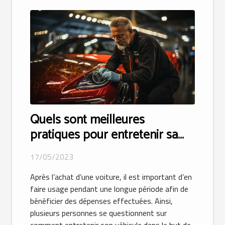
Quels sont meilleures
pratiques pour entretenir sa
voiture pour une longue durée
17/05/2023
de vie ?
Après l’achat d’une voiture, il est important d’en
faire usage pendant une longue période afin de
bénéficier des dépenses effectuées. Ainsi,
plusieurs personnes se questionnent sur
comment entretenir son véhicule dans le but de