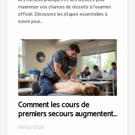
maximiser vos chances de réussite à l’examen
officiel. Découvrez les étapes essentielles à
suivre pour...
Comment les cours de
premiers secours augmentent-
ils vos chances d'obtenir votre
09/02/2026
permis ?