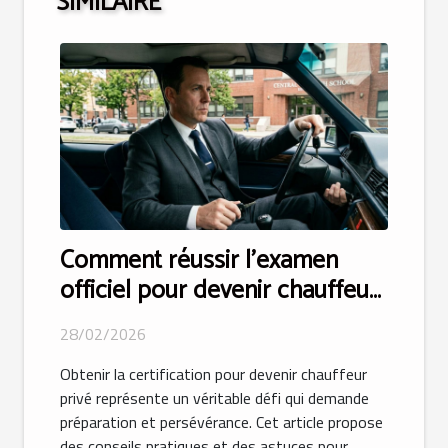
SIMILAIRE
Comment réussir l'examen
officiel pour devenir chauffeur
privé ?
28/02/2026
Obtenir la certification pour devenir chauffeur
privé représente un véritable défi qui demande
préparation et persévérance. Cet article propose
des conseils pratiques et des astuces pour