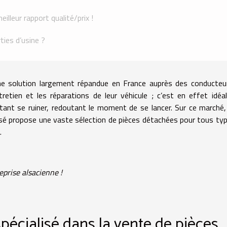
illeur rapport qualité/prix !
ies d’usine ?
ne solution largement répandue en France auprès des conducteu
tien et les réparations de leur véhicule ; c’est en effet idéa
tant se ruiner, redoutant le moment de se lancer. Sur ce marché
lisé propose une vaste sélection de pièces détachées pour tous ty
.
eprise alsacienne !
spécialisé dans la vente de pièces