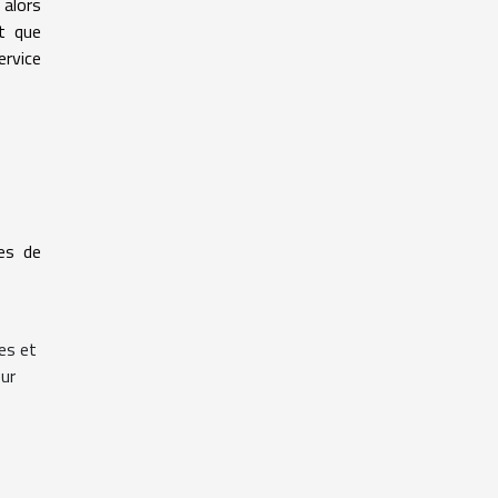
 alors
nt que
ervice
res de
ées et
eur