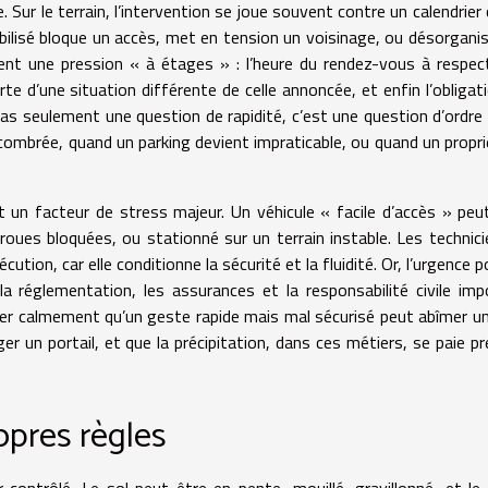
 Sur le terrain, l’intervention se joue souvent contre un calendrier 
bilisé bloque un accès, met en tension un voisinage, ou désorgani
vent une pression « à étages » : l’heure du rendez-vous à respect
verte d’une situation différente de celle annoncée, et enfin l’obligat
 pas seulement une question de rapidité, c’est une question d’ordre 
combrée, quand un parking devient impraticable, ou quand un propri
 un facteur de stress majeur. Un véhicule « facile d’accès » peu
 roues bloquées, ou stationné sur un terrain instable. Les technici
ution, car elle conditionne la sécurité et la fluidité. Or, l’urgence 
 réglementation, les assurances et la responsabilité civile im
quer calmement qu’un geste rapide mais mal sécurisé peut abîmer un
 un portail, et que la précipitation, dans ces métiers, se paie p
opres règles
r contrôlé. Le sol peut être en pente, mouillé, gravillonné, et le