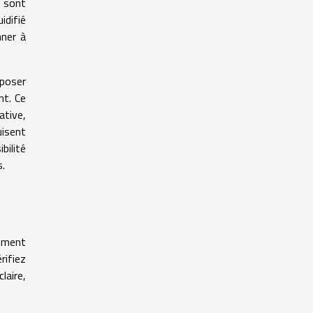
s sont
idifié
mner à
 poser
nt. Ce
ative,
uisent
bilité
s.
amment
rifiez
laire,