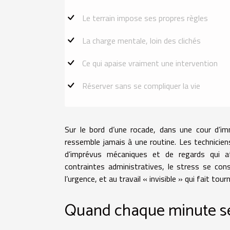
Le terrain impose ses propres règles
La charge mentale, loin des clichés
Ce qui apaise vraiment une intervention
Réserver sans se compliquer la vie
Sur le bord d’une rocade, dans une cour d’im
ressemble jamais à une routine. Les techniciens
d’imprévus mécaniques et de regards qui at
contraintes administratives, le stress se con
l’urgence, et au travail « invisible » qui fait tourne
Quand chaque minute 