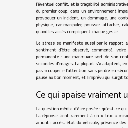
l’éventuel conflit, et la traçabilité administrativ
du premier coup, dans un environnement imparf
provoquer un incident, un dommage, une contest
physique, car manipuler, pousser, attacher, ca
quand les accès compliquent chaque geste.
Le stress se manifeste aussi par le rapport au
sentiment d’être observé, commenté, voire 
permanente : une manœuvre sort de son context
secondes d’images. La plupart s’y adaptent, en r
pas « couper » l’attention sans perdre en sécuri
pause au bon moment, et l’imprévu qui surgit tou
Ce qui apaise vraiment u
La question mérite d’être posée : qu’est-ce qui
La réponse tient rarement à un « truc » mirac
amont : accès, état du véhicule, présence des