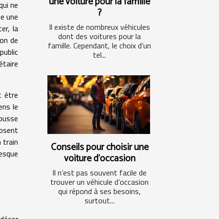
une voiture pour la famille
qui ne
?
se une
Il existe de nombreux véhicules
er, la
dont des voitures pour la
ion de
famille. Cependant, le choix d’un
public
tel...
étaire
t être
ens le
pousse
posent
 train
Conseils pour choisir une
resque
voiture d’occasion
Il n’est pas souvent facile de
trouver un véhicule d’occasion
qui répond à ses besoins,
surtout...
 décor