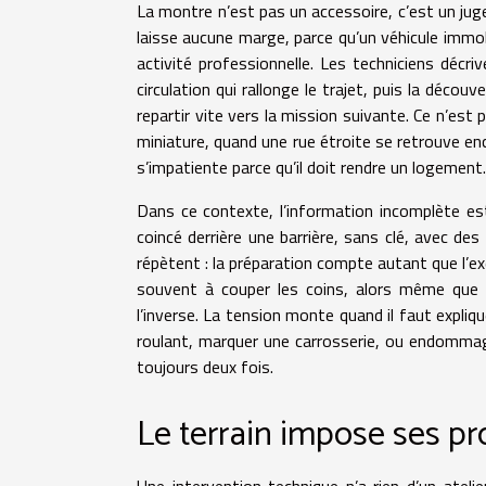
La montre n’est pas un accessoire, c’est un juge.
laisse aucune marge, parce qu’un véhicule immo
activité professionnelle. Les techniciens décri
circulation qui rallonge le trajet, puis la décou
repartir vite vers la mission suivante. Ce n’est
miniature, quand une rue étroite se retrouve en
s’impatiente parce qu’il doit rendre un logement.
Dans ce contexte, l’information incomplète est
coincé derrière une barrière, sans clé, avec des
répètent : la préparation compte autant que l’exéc
souvent à couper les coins, alors même que la
l’inverse. La tension monte quand il faut expli
roulant, marquer une carrosserie, ou endommager
toujours deux fois.
Le terrain impose ses pr
Une intervention technique n’a rien d’un atelie