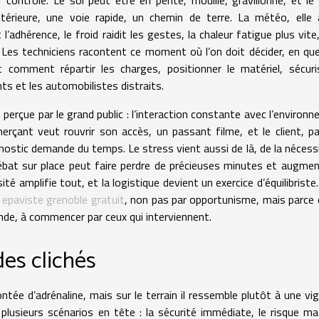
térieure, une voie rapide, un chemin de terre. La météo, elle 
 l’adhérence, le froid raidit les gestes, la chaleur fatigue plus vite,
 Les techniciens racontent ce moment où l’on doit décider, en qu
 comment répartir les charges, positionner le matériel, sécuri
ts et les automobilistes distraits.
perçue par le grand public : l’interaction constante avec l’environ
erçant veut rouvrir son accès, un passant filme, et le client, pa
nostic demande du temps. Le stress vient aussi de là, de la nécess
ébat sur place peut faire perdre de précieuses minutes et augmen
té amplifie tout, et la logistique devient un exercice d’équilibriste.
n
epaviste grenoble gratuit
, non pas par opportunisme, mais parce 
onde, à commencer par ceux qui interviennent.
des clichés
e d’adrénaline, mais sur le terrain il ressemble plutôt à une vig
plusieurs scénarios en tête : la sécurité immédiate, le risque mat