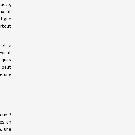
juste,
euvent
atigue
urtout
 et le
vient
elques
e peut
re une
.
ique ?
les en
e, une