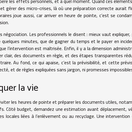
récupère les effets personnels, et à quel moment. Quand ces élément
et gérer des micro-crises, là où une préparation correcte aurait flu
horaires joue aussi, car arriver en heure de pointe, c’est se conda
sion.
s négociation. Les professionnels le disent : mieux vaut expliquer,
rdre quelques minutes, que de gagner du temps et le payer en incide
que l’intervention est maîtrisée. Enfin, il y a la dimension administr
er clair, des documents en règle, et des étapes transparentes réd
aire. Au fond, ce qui apaise, c’est la prévisibilité, et cette prévisi
ecté, et de règles expliquées sans jargon, ni promesses impossible
uer la vie
, éviter les heures de pointe et préparer les documents utiles, not
tifs. Côté budget, demandez une estimation avant déplacement, vé
es locales liées à l’enlèvement ou au recyclage. Une intervention c