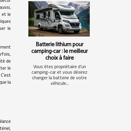
aussi,
 et le
elques
ser le
Batterie lithium pour
nement
camping-car : le meilleur
rfois,
choix à faire
ité de
Vous êtes propriétaire d’un
ter le
camping-car et vous désirez
 C’est
changer la batterie de votre
que la
véhicule...
ilance
ériel,