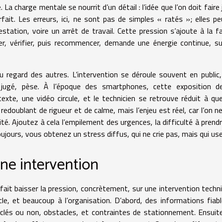
e. La charge mentale se nourrit d’un détail : l’idée que l’on doit faire 
ait. Les erreurs, ici, ne sont pas de simples « ratés »; elles p
ation, voire un arrêt de travail. Cette pression s’ajoute à la f
ler, vérifier, puis recommencer, demande une énergie continue, s
 regard des autres. L’intervention se déroule souvent en public,
jugé, pèse. À l’époque des smartphones, cette exposition de
e, une vidéo circule, et le technicien se retrouve réduit à qu
edoublant de rigueur et de calme, mais l’enjeu est réel, car l’on n
té. Ajoutez à cela l’empilement des urgences, la difficulté à prend
jours, vous obtenez un stress diffus, qui ne crie pas, mais qui use
ne intervention
 fait baisser la pression, concrètement, sur une intervention techn
le, et beaucoup à l’organisation. D’abord, des informations fiab
 clés ou non, obstacles, et contraintes de stationnement. Ensuit